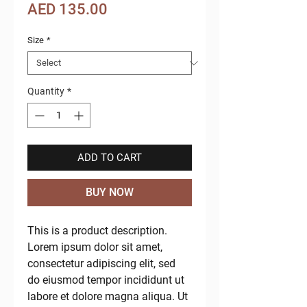
Sale
Price
AED 135.00
Price
Size
*
Quantity
*
ADD TO CART
BUY NOW
This is a product description. 
Lorem ipsum dolor sit amet, 
consectetur adipiscing elit, sed 
do eiusmod tempor incididunt ut 
labore et dolore magna aliqua. Ut 